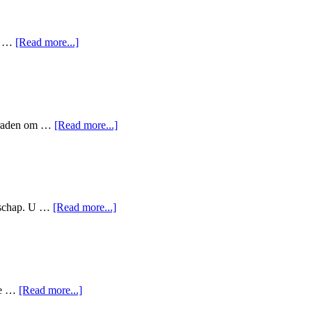
an …
[Read more...]
ieraden om …
[Read more...]
odschap. U …
[Read more...]
 de …
[Read more...]