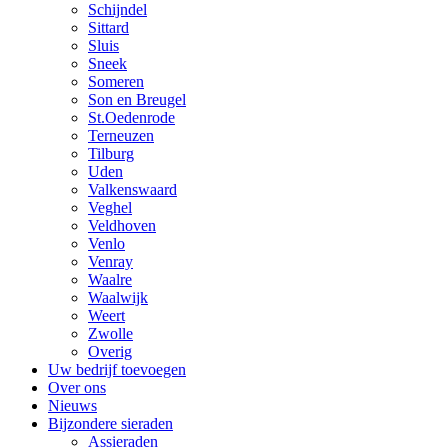
Schijndel
Sittard
Sluis
Sneek
Someren
Son en Breugel
St.Oedenrode
Terneuzen
Tilburg
Uden
Valkenswaard
Veghel
Veldhoven
Venlo
Venray
Waalre
Waalwijk
Weert
Zwolle
Overig
Uw bedrijf toevoegen
Over ons
Nieuws
Bijzondere sieraden
Assieraden