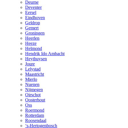
Deurne
Deventer
Eersel
Eindhoven
Geldrop
Gemert
Groningen
Heerlen
Heeze
Helmond
Hendrik Ido Ambacht
Heythuysen
Joure
Lelystad
Maastricht
Mierlo
Nuenen
Nijmegen
Oirschot
Oosterhout
Oss
Roermond
Rotterdam
Roosendaal
‘s-Hertogenbosch