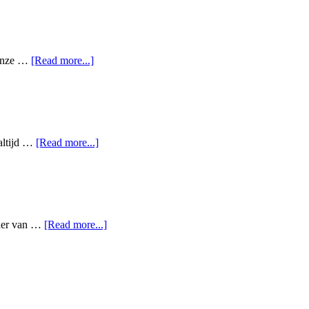
 onze …
[Read more...]
 altijd …
[Read more...]
vader van …
[Read more...]