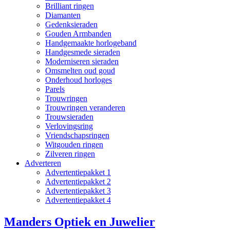
Brilliant ringen
Diamanten
Gedenksieraden
Gouden Armbanden
Handgemaakte horlogeband
Handgesmede sieraden
Moderniseren sieraden
Omsmelten oud goud
Onderhoud horloges
Parels
Trouwringen
Trouwringen veranderen
Trouwsieraden
Verlovingsring
Vriendschapsringen
Witgouden ringen
Zilveren ringen
Adverteren
Advertentiepakket 1
Advertentiepakket 2
Advertentiepakket 3
Advertentiepakket 4
Manders Optiek en Juwelier