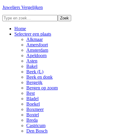
Juweliers Vergelijken
Home
Selecteer een plaats
Alkmaar
Amersfoort
Amsterdam
Apeldoorn
Asten
Bakel
Beek (L)
Beek en donk
Bergeijk
Bergen op zoom
Best
Bladel
Boekel
Boxmeer
Boxtel
Breda
Castricum
Den Bosch