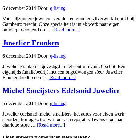
6 december 2014
Door:
q-listing
Voor bijzondere juwelen, sieraden en goud en zilverwerk kunt U bij
Gamberro terecht. Onze specialiteit is uniek werk naar eigen
ontwerp. Geopend op …
[Read more...]
Juwelier Franken
6 december 2014
Door:
q-listing
Juwelier Franken is gevestigd in het centrum van Oirschot. Een
eigentijds familiebedrijf met een ongedwongen sfeer. Juwelier
Franken biedt u een …
[Read more...]
Michel Smeijsters Edelsmid Juwelier
5 december 2014
Door:
q-listing
Juwelier edelsmid michel smeijsters, het adres voor eigen werk
sieraden, horloges, trouwringen, en reparatie. Tevens eigenaar
charlotte store …
[Read more...]
Eigen ontwerp trouwringen laten maken?