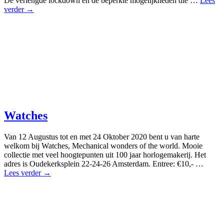
De verlengde lockdown en de beperkte mogelijkheden die …
Lees
verder →
Watches
Van 12 Augustus tot en met 24 Oktober 2020 bent u van harte
welkom bij Watches, Mechanical wonders of the world. Mooie
collectie met veel hoogtepunten uit 100 jaar horlogemakerij. Het
adres is Oudekerksplein 22-24-26 Amsterdam. Entree: €10,- …
Lees verder →