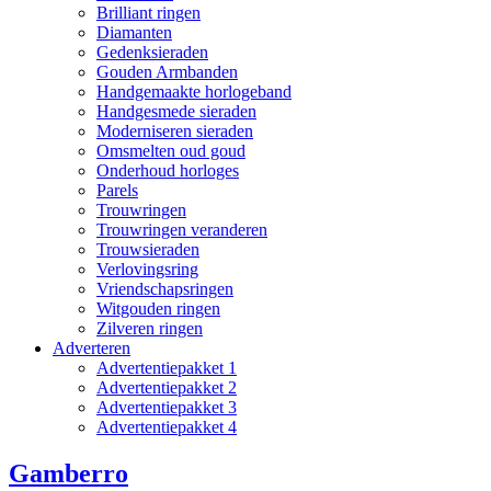
Brilliant ringen
Diamanten
Gedenksieraden
Gouden Armbanden
Handgemaakte horlogeband
Handgesmede sieraden
Moderniseren sieraden
Omsmelten oud goud
Onderhoud horloges
Parels
Trouwringen
Trouwringen veranderen
Trouwsieraden
Verlovingsring
Vriendschapsringen
Witgouden ringen
Zilveren ringen
Adverteren
Advertentiepakket 1
Advertentiepakket 2
Advertentiepakket 3
Advertentiepakket 4
Gamberro