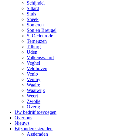
Schijndel
Sittard
Sluis
Sneek
Someren
Son en Breugel
St.Oedenrode
Terneuzen
Tilburg
Uden
Valkenswaard
Veghel
Veldhoven
Venlo
Venray
Waalre
Waalwijk
Weert
Zwolle
Overig
Uw bedrijf toevoegen
Over ons
Nieuws
Bijzondere sieraden
Assieraden