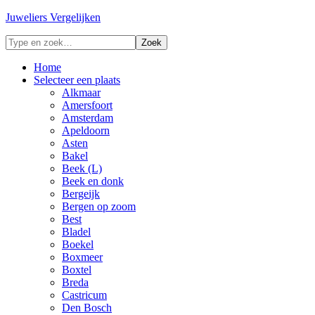
Juweliers Vergelijken
Home
Selecteer een plaats
Alkmaar
Amersfoort
Amsterdam
Apeldoorn
Asten
Bakel
Beek (L)
Beek en donk
Bergeijk
Bergen op zoom
Best
Bladel
Boekel
Boxmeer
Boxtel
Breda
Castricum
Den Bosch