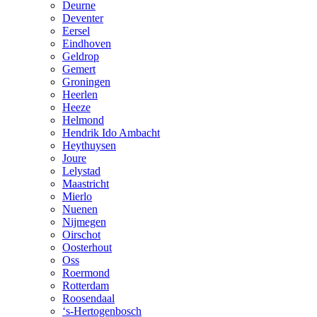
Deurne
Deventer
Eersel
Eindhoven
Geldrop
Gemert
Groningen
Heerlen
Heeze
Helmond
Hendrik Ido Ambacht
Heythuysen
Joure
Lelystad
Maastricht
Mierlo
Nuenen
Nijmegen
Oirschot
Oosterhout
Oss
Roermond
Rotterdam
Roosendaal
‘s-Hertogenbosch