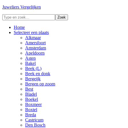
Juweliers Vergelijken
Home
Selecteer een plaats
Alkmaar
Amersfoort
Amsterdam
Apeldoorn
Asten
Bakel
Beek (L)
Beek en donk
Bergeijk
Bergen op zoom
Best
Bladel
Boekel
Boxmeer
Boxtel
Breda
Castricum
Den Bosch