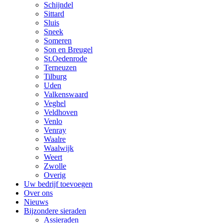
Schijndel
Sittard
Sluis
Sneek
Someren
Son en Breugel
St.Oedenrode
Terneuzen
Tilburg
Uden
Valkenswaard
Veghel
Veldhoven
Venlo
Venray
Waalre
Waalwijk
Weert
Zwolle
Overig
Uw bedrijf toevoegen
Over ons
Nieuws
Bijzondere sieraden
Assieraden