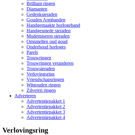
Brilliant ringen
Diamanten
Gedenksieraden
Gouden Armbanden
Handgemaakte horlogeband
Handgesmede sieraden
Moderniseren sieraden
Omsmelten oud goud
Onderhoud horloges
Parels
Trouwringen
Trouwringen veranderen
Trouwsieraden
Verlovingsring
Vriendschapsringen
Witgouden ringen
Zilveren ringen
Adverteren
Advertentiepakket 1
Advertentiepakket 2
Advertentiepakket 3
Advertentiepakket 4
Verlovingsring