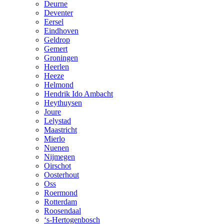
Deurne
Deventer
Eersel
Eindhoven
Geldrop
Gemert
Groningen
Heerlen
Heeze
Helmond
Hendrik Ido Ambacht
Heythuysen
Joure
Lelystad
Maastricht
Mierlo
Nuenen
Nijmegen
Oirschot
Oosterhout
Oss
Roermond
Rotterdam
Roosendaal
‘s-Hertogenbosch