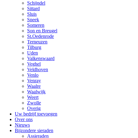
Schijndel
Sittard
Sluis
Sneek
Someren
Son en Breugel
St.Oedenrode
Terneuzen
Tilburg
Uden
Valkenswaard
Veghel
Veldhoven
Venlo
Venray
Waalre
Waalwijk
Weert
Zwolle
Overig
Uw bedrijf toevoegen
Over ons
Nieuws
Bijzondere sieraden
Assieraden