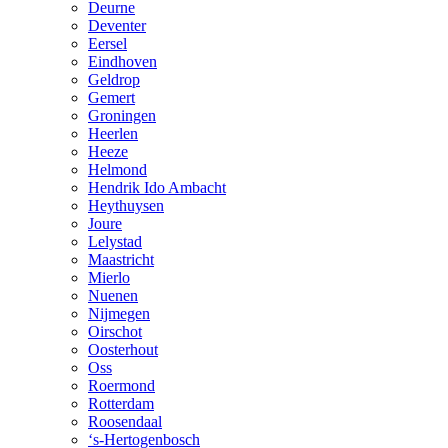
Deurne
Deventer
Eersel
Eindhoven
Geldrop
Gemert
Groningen
Heerlen
Heeze
Helmond
Hendrik Ido Ambacht
Heythuysen
Joure
Lelystad
Maastricht
Mierlo
Nuenen
Nijmegen
Oirschot
Oosterhout
Oss
Roermond
Rotterdam
Roosendaal
‘s-Hertogenbosch