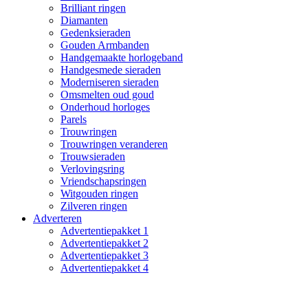
Brilliant ringen
Diamanten
Gedenksieraden
Gouden Armbanden
Handgemaakte horlogeband
Handgesmede sieraden
Moderniseren sieraden
Omsmelten oud goud
Onderhoud horloges
Parels
Trouwringen
Trouwringen veranderen
Trouwsieraden
Verlovingsring
Vriendschapsringen
Witgouden ringen
Zilveren ringen
Adverteren
Advertentiepakket 1
Advertentiepakket 2
Advertentiepakket 3
Advertentiepakket 4