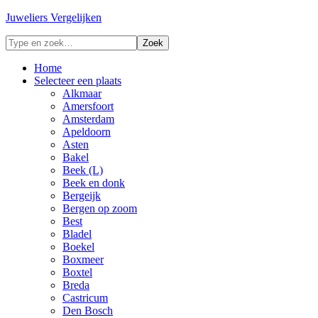
Juweliers Vergelijken
Home
Selecteer een plaats
Alkmaar
Amersfoort
Amsterdam
Apeldoorn
Asten
Bakel
Beek (L)
Beek en donk
Bergeijk
Bergen op zoom
Best
Bladel
Boekel
Boxmeer
Boxtel
Breda
Castricum
Den Bosch