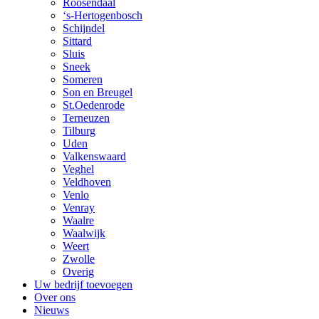
Roosendaal
‘s-Hertogenbosch
Schijndel
Sittard
Sluis
Sneek
Someren
Son en Breugel
St.Oedenrode
Terneuzen
Tilburg
Uden
Valkenswaard
Veghel
Veldhoven
Venlo
Venray
Waalre
Waalwijk
Weert
Zwolle
Overig
Uw bedrijf toevoegen
Over ons
Nieuws