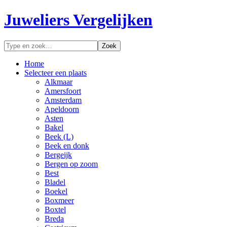
Juweliers Vergelijken
Home
Selecteer een plaats
Alkmaar
Amersfoort
Amsterdam
Apeldoorn
Asten
Bakel
Beek (L)
Beek en donk
Bergeijk
Bergen op zoom
Best
Bladel
Boekel
Boxmeer
Boxtel
Breda