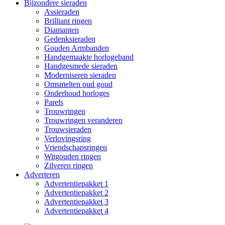
Bijzondere sieraden
Assieraden
Brilliant ringen
Diamanten
Gedenksieraden
Gouden Armbanden
Handgemaakte horlogeband
Handgesmede sieraden
Moderniseren sieraden
Omsmelten oud goud
Onderhoud horloges
Parels
Trouwringen
Trouwringen veranderen
Trouwsieraden
Verlovingsring
Vriendschapsringen
Witgouden ringen
Zilveren ringen
Adverteren
Advertentiepakket 1
Advertentiepakket 2
Advertentiepakket 3
Advertentiepakket 4