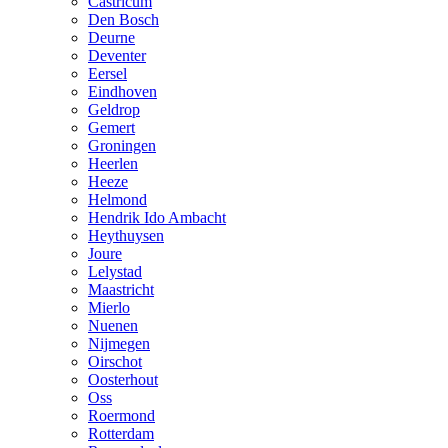
Castricum
Den Bosch
Deurne
Deventer
Eersel
Eindhoven
Geldrop
Gemert
Groningen
Heerlen
Heeze
Helmond
Hendrik Ido Ambacht
Heythuysen
Joure
Lelystad
Maastricht
Mierlo
Nuenen
Nijmegen
Oirschot
Oosterhout
Oss
Roermond
Rotterdam