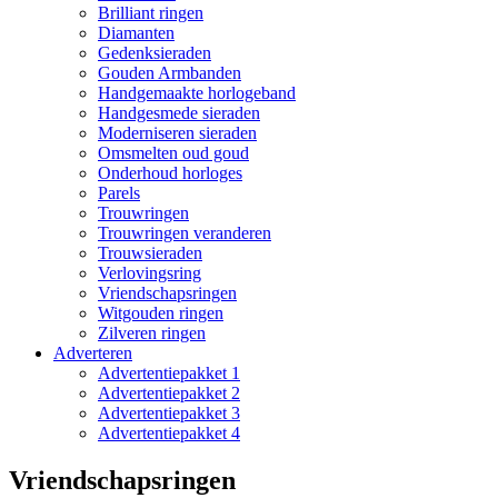
Brilliant ringen
Diamanten
Gedenksieraden
Gouden Armbanden
Handgemaakte horlogeband
Handgesmede sieraden
Moderniseren sieraden
Omsmelten oud goud
Onderhoud horloges
Parels
Trouwringen
Trouwringen veranderen
Trouwsieraden
Verlovingsring
Vriendschapsringen
Witgouden ringen
Zilveren ringen
Adverteren
Advertentiepakket 1
Advertentiepakket 2
Advertentiepakket 3
Advertentiepakket 4
Vriendschapsringen