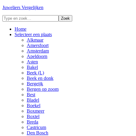
Juweliers Vergelijken
Home
Selecteer een plaats
Alkmaar
Amersfoort
Amsterdam
Apeldoorn
Asten
Bakel
Beek (L)
Beek en donk
Bergeijk
Bergen op zoom
Best
Bladel
Boekel
Boxmeer
Boxtel
Breda
Castricum
Den Bosch