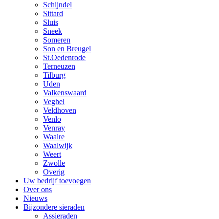
Schijndel
Sittard
Sluis
Sneek
Someren
Son en Breugel
St.Oedenrode
Terneuzen
Tilburg
Uden
Valkenswaard
Veghel
Veldhoven
Venlo
Venray
Waalre
Waalwijk
Weert
Zwolle
Overig
Uw bedrijf toevoegen
Over ons
Nieuws
Bijzondere sieraden
Assieraden