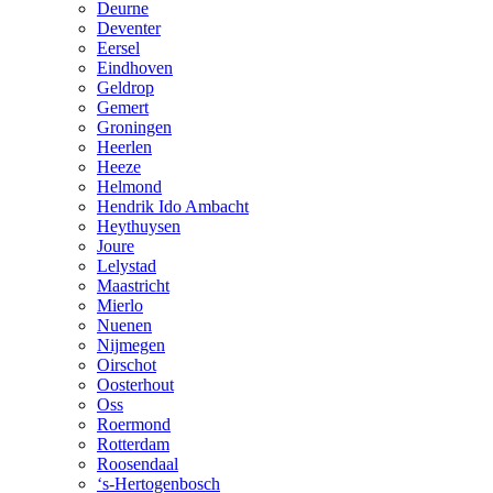
Deurne
Deventer
Eersel
Eindhoven
Geldrop
Gemert
Groningen
Heerlen
Heeze
Helmond
Hendrik Ido Ambacht
Heythuysen
Joure
Lelystad
Maastricht
Mierlo
Nuenen
Nijmegen
Oirschot
Oosterhout
Oss
Roermond
Rotterdam
Roosendaal
‘s-Hertogenbosch