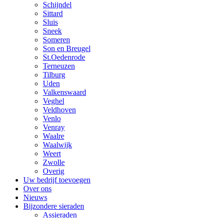
Schijndel
Sittard
Sluis
Sneek
Someren
Son en Breugel
St.Oedenrode
Terneuzen
Tilburg
Uden
Valkenswaard
Veghel
Veldhoven
Venlo
Venray
Waalre
Waalwijk
Weert
Zwolle
Overig
Uw bedrijf toevoegen
Over ons
Nieuws
Bijzondere sieraden
Assieraden