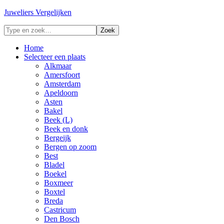
Juweliers Vergelijken
Home
Selecteer een plaats
Alkmaar
Amersfoort
Amsterdam
Apeldoorn
Asten
Bakel
Beek (L)
Beek en donk
Bergeijk
Bergen op zoom
Best
Bladel
Boekel
Boxmeer
Boxtel
Breda
Castricum
Den Bosch