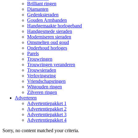
Brilliant ringen
Diamanten
Gedenksieraden
Gouden Armbanden
Handgemaakte horlogeband
Handgesmede sieraden
Moderniseren sieraden
Omsmelten oud goud
Onderhoud horloges
Parels
Trouwringen
Trouwringen veranderen
Trouwsieraden
Verlovingsring
Vriendschapsringen
Witgouden ringen
Zilveren ringen
Adverteren
Advertentiepakket 1
Advertentiepakket 2
Advertentiepakket 3
Advertentiepakket 4
Sorry, no content matched your criteria.