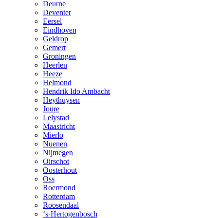
Deurne
Deventer
Eersel
Eindhoven
Geldrop
Gemert
Groningen
Heerlen
Heeze
Helmond
Hendrik Ido Ambacht
Heythuysen
Joure
Lelystad
Maastricht
Mierlo
Nuenen
Nijmegen
Oirschot
Oosterhout
Oss
Roermond
Rotterdam
Roosendaal
‘s-Hertogenbosch