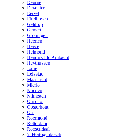
Deurne
Deventer
Eersel
Eindhoven
Geldrop
Gemert
Groningen
Heerlen
Heeze
Helmond
Hendrik Ido Ambacht
Heythuysen
Joure
Lelystad
Maastricht
Mierlo
Nuenen
Nijmegen
Oirschot
Oosterhout
Oss
Roermond
Rotterdam
Roosendaal
‘s-Hertogenbosch