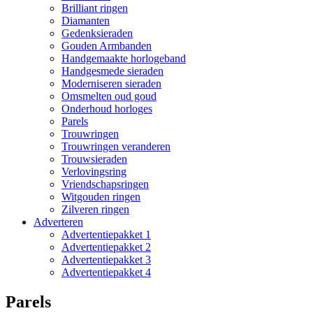
Brilliant ringen
Diamanten
Gedenksieraden
Gouden Armbanden
Handgemaakte horlogeband
Handgesmede sieraden
Moderniseren sieraden
Omsmelten oud goud
Onderhoud horloges
Parels
Trouwringen
Trouwringen veranderen
Trouwsieraden
Verlovingsring
Vriendschapsringen
Witgouden ringen
Zilveren ringen
Adverteren
Advertentiepakket 1
Advertentiepakket 2
Advertentiepakket 3
Advertentiepakket 4
Parels