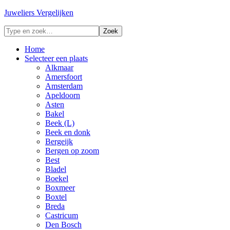
Juweliers Vergelijken
Home
Selecteer een plaats
Alkmaar
Amersfoort
Amsterdam
Apeldoorn
Asten
Bakel
Beek (L)
Beek en donk
Bergeijk
Bergen op zoom
Best
Bladel
Boekel
Boxmeer
Boxtel
Breda
Castricum
Den Bosch