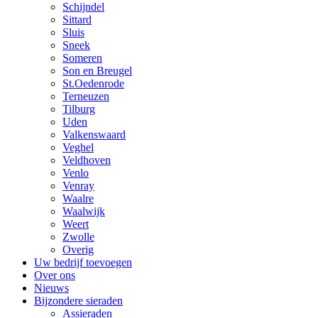
Schijndel
Sittard
Sluis
Sneek
Someren
Son en Breugel
St.Oedenrode
Terneuzen
Tilburg
Uden
Valkenswaard
Veghel
Veldhoven
Venlo
Venray
Waalre
Waalwijk
Weert
Zwolle
Overig
Uw bedrijf toevoegen
Over ons
Nieuws
Bijzondere sieraden
Assieraden