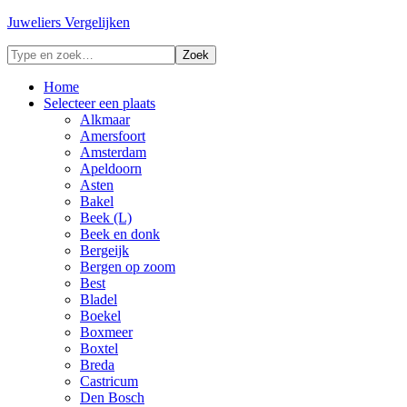
Juweliers Vergelijken
Home
Selecteer een plaats
Alkmaar
Amersfoort
Amsterdam
Apeldoorn
Asten
Bakel
Beek (L)
Beek en donk
Bergeijk
Bergen op zoom
Best
Bladel
Boekel
Boxmeer
Boxtel
Breda
Castricum
Den Bosch