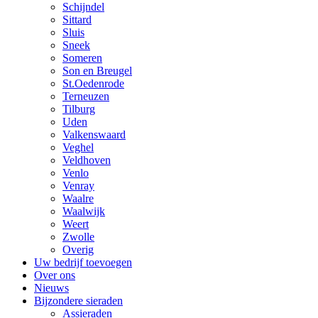
Schijndel
Sittard
Sluis
Sneek
Someren
Son en Breugel
St.Oedenrode
Terneuzen
Tilburg
Uden
Valkenswaard
Veghel
Veldhoven
Venlo
Venray
Waalre
Waalwijk
Weert
Zwolle
Overig
Uw bedrijf toevoegen
Over ons
Nieuws
Bijzondere sieraden
Assieraden