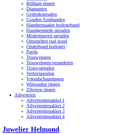
Brilliant ringen
Diamanten
Gedenksieraden
Gouden Armbanden
Handgemaakte horlogeband
Handgesmede sieraden
Moderniseren sieraden
Omsmelten oud goud
Onderhoud horloges
Parels
Trouwringen
Trouwringen veranderen
Trouwsieraden
Verlovingsring
Vriendschapsringen
Witgouden ringen
Zilveren ringen
Adverteren
Advertentiepakket 1
Advertentiepakket 2
Advertentiepakket 3
Advertentiepakket 4
Juwelier Helmond