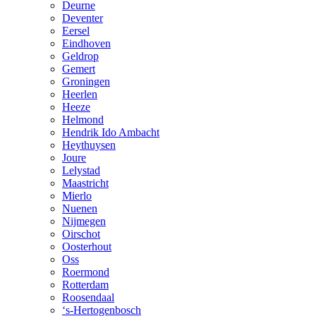
Deurne
Deventer
Eersel
Eindhoven
Geldrop
Gemert
Groningen
Heerlen
Heeze
Helmond
Hendrik Ido Ambacht
Heythuysen
Joure
Lelystad
Maastricht
Mierlo
Nuenen
Nijmegen
Oirschot
Oosterhout
Oss
Roermond
Rotterdam
Roosendaal
‘s-Hertogenbosch