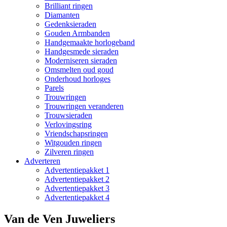
Brilliant ringen
Diamanten
Gedenksieraden
Gouden Armbanden
Handgemaakte horlogeband
Handgesmede sieraden
Moderniseren sieraden
Omsmelten oud goud
Onderhoud horloges
Parels
Trouwringen
Trouwringen veranderen
Trouwsieraden
Verlovingsring
Vriendschapsringen
Witgouden ringen
Zilveren ringen
Adverteren
Advertentiepakket 1
Advertentiepakket 2
Advertentiepakket 3
Advertentiepakket 4
Van de Ven Juweliers