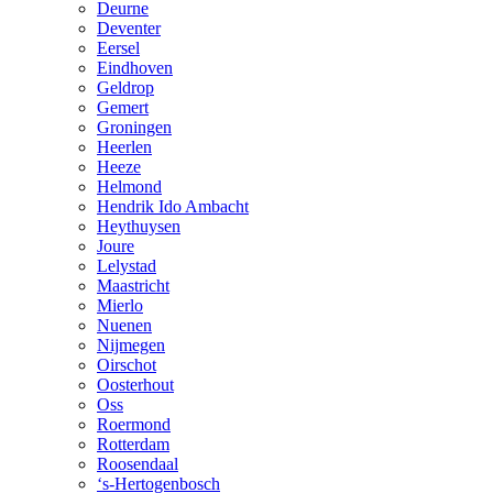
Deurne
Deventer
Eersel
Eindhoven
Geldrop
Gemert
Groningen
Heerlen
Heeze
Helmond
Hendrik Ido Ambacht
Heythuysen
Joure
Lelystad
Maastricht
Mierlo
Nuenen
Nijmegen
Oirschot
Oosterhout
Oss
Roermond
Rotterdam
Roosendaal
‘s-Hertogenbosch