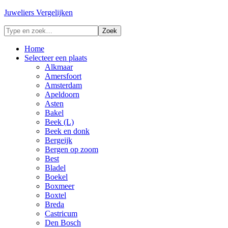
Juweliers Vergelijken
Home
Selecteer een plaats
Alkmaar
Amersfoort
Amsterdam
Apeldoorn
Asten
Bakel
Beek (L)
Beek en donk
Bergeijk
Bergen op zoom
Best
Bladel
Boekel
Boxmeer
Boxtel
Breda
Castricum
Den Bosch