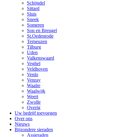
Schijndel
Sittard
Sluis
Sneek
Someren
Son en Breugel
St.Oedenrode
Terneuzen
Tilburg
Uden
Valkenswaard
Veghel
Veldhoven
Venlo
Venray
Waalre
Waalwijk
Weert
Zwolle
Overig
Uw bedrijf toevoegen
Over ons
Nieuws
Bijzondere sieraden
Assieraden