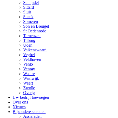
Schijndel
Sittard
Sluis
Sneek
Someren
Son en Breugel
St.Oedenrode
Terneuzen
Tilburg
Uden
Valkenswaard
Veghel
Veldhoven
Venlo
Venray
Waalre
Waalwijk
Weert
Zwolle
Overig
Uw bedrijf toevoegen
Over ons
Nieuws
Bijzondere sieraden
Assieraden