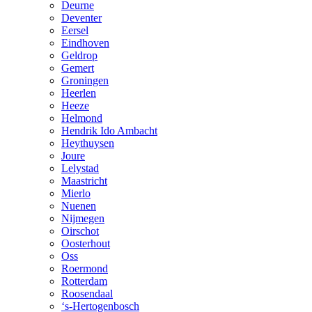
Deurne
Deventer
Eersel
Eindhoven
Geldrop
Gemert
Groningen
Heerlen
Heeze
Helmond
Hendrik Ido Ambacht
Heythuysen
Joure
Lelystad
Maastricht
Mierlo
Nuenen
Nijmegen
Oirschot
Oosterhout
Oss
Roermond
Rotterdam
Roosendaal
‘s-Hertogenbosch