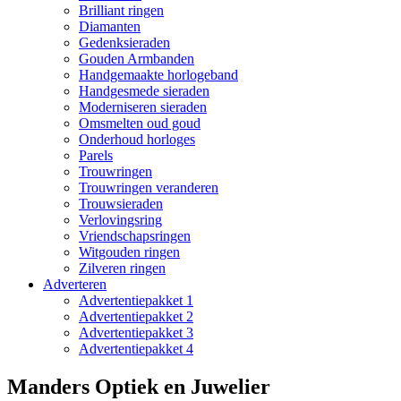
Brilliant ringen
Diamanten
Gedenksieraden
Gouden Armbanden
Handgemaakte horlogeband
Handgesmede sieraden
Moderniseren sieraden
Omsmelten oud goud
Onderhoud horloges
Parels
Trouwringen
Trouwringen veranderen
Trouwsieraden
Verlovingsring
Vriendschapsringen
Witgouden ringen
Zilveren ringen
Adverteren
Advertentiepakket 1
Advertentiepakket 2
Advertentiepakket 3
Advertentiepakket 4
Manders Optiek en Juwelier