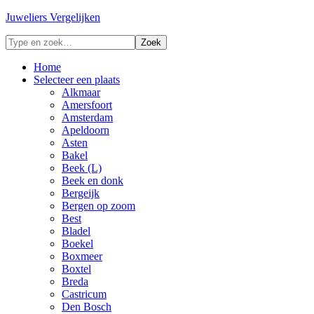
Juweliers Vergelijken
Home
Selecteer een plaats
Alkmaar
Amersfoort
Amsterdam
Apeldoorn
Asten
Bakel
Beek (L)
Beek en donk
Bergeijk
Bergen op zoom
Best
Bladel
Boekel
Boxmeer
Boxtel
Breda
Castricum
Den Bosch