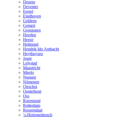
Deurne
Deventer
Eersel
Eindhoven
Geldrop
Gemert
Groningen
Heerlen
Heeze
Helmond
Hendrik Ido Ambacht
Heythuysen
Joure
Lelystad
Maastricht
Mierlo
Nuenen
Nijmegen
Oirschot
Oosterhout
Oss
Roermond
Rotterdam
Roosendaal
‘s-Hertogenbosch