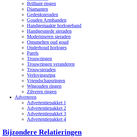
Brilliant ringen
Diamanten
Gedenksieraden
Gouden Armbanden
Handgemaakte horlogeband
Handgesmede sieraden
Moderniseren sieraden
Omsmelten oud goud
Onderhoud horloges
Parels
Trouwringen
Trouwringen veranderen
Trouwsieraden
Verlovingsring
Vriendschapsringen
Witgouden ringen
Zilveren ringen
Adverteren
Advertentiepakket 1
Advertentiepakket 2
Advertentiepakket 3
Advertentiepakket 4
Bijzondere Relatieringen