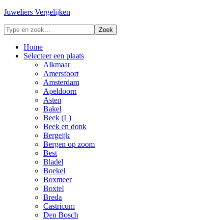
Juweliers Vergelijken
Home
Selecteer een plaats
Alkmaar
Amersfoort
Amsterdam
Apeldoorn
Asten
Bakel
Beek (L)
Beek en donk
Bergeijk
Bergen op zoom
Best
Bladel
Boekel
Boxmeer
Boxtel
Breda
Castricum
Den Bosch