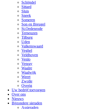
Schijndel
Sittard
Sluis
Sneek
Someren
Son en Breugel
St.Oedenrode
Terneuzen
Tilburg
Uden
Valkenswaard
Veghel
Veldhoven
Venlo
Venray
Waalre
Waalwijk
Weert
Zwolle
Overig
Uw bedrijf toevoegen
Over ons
Nieuws
Bijzondere sieraden
Assieraden