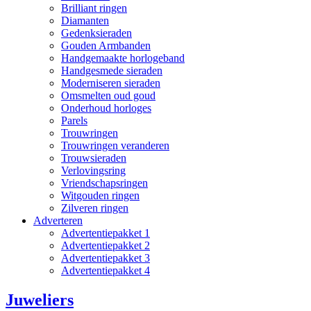
Brilliant ringen
Diamanten
Gedenksieraden
Gouden Armbanden
Handgemaakte horlogeband
Handgesmede sieraden
Moderniseren sieraden
Omsmelten oud goud
Onderhoud horloges
Parels
Trouwringen
Trouwringen veranderen
Trouwsieraden
Verlovingsring
Vriendschapsringen
Witgouden ringen
Zilveren ringen
Adverteren
Advertentiepakket 1
Advertentiepakket 2
Advertentiepakket 3
Advertentiepakket 4
Juweliers