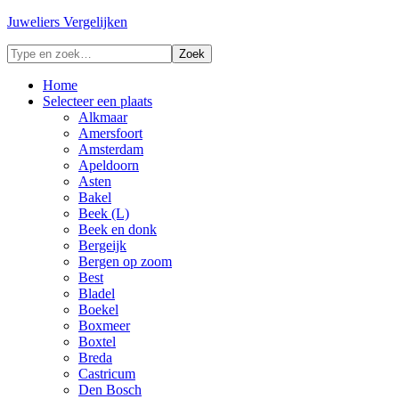
Juweliers Vergelijken
Home
Selecteer een plaats
Alkmaar
Amersfoort
Amsterdam
Apeldoorn
Asten
Bakel
Beek (L)
Beek en donk
Bergeijk
Bergen op zoom
Best
Bladel
Boekel
Boxmeer
Boxtel
Breda
Castricum
Den Bosch