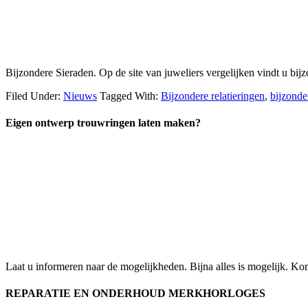
Bijzondere Sieraden. Op de site van juweliers vergelijken vindt u bi
Filed Under:
Nieuws
Tagged With:
Bijzondere relatieringen
,
bijzonde
Eigen ontwerp trouwringen laten maken?
Laat u informeren naar de mogelijkheden. Bijna alles is mogelijk. K
REPARATIE EN ONDERHOUD MERKHORLOGES