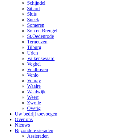
Schijndel
Sittard
Sluis
Sneek
Someren
Son en Breugel
St.Oedenrode
Terneuzen
Tilburg
Uden
Valkenswaard
Veghel
Veldhoven
Venlo
Venray
Waalre
Waalwijk
Weert
Zwolle
Overig
Uw bedrijf toevoegen
Over ons
Nieuws
Bijzondere sieraden
Assieraden