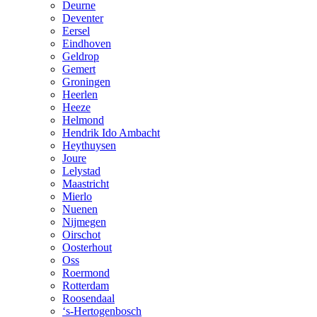
Deurne
Deventer
Eersel
Eindhoven
Geldrop
Gemert
Groningen
Heerlen
Heeze
Helmond
Hendrik Ido Ambacht
Heythuysen
Joure
Lelystad
Maastricht
Mierlo
Nuenen
Nijmegen
Oirschot
Oosterhout
Oss
Roermond
Rotterdam
Roosendaal
‘s-Hertogenbosch