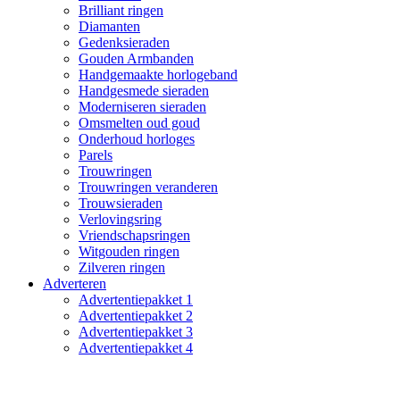
Brilliant ringen
Diamanten
Gedenksieraden
Gouden Armbanden
Handgemaakte horlogeband
Handgesmede sieraden
Moderniseren sieraden
Omsmelten oud goud
Onderhoud horloges
Parels
Trouwringen
Trouwringen veranderen
Trouwsieraden
Verlovingsring
Vriendschapsringen
Witgouden ringen
Zilveren ringen
Adverteren
Advertentiepakket 1
Advertentiepakket 2
Advertentiepakket 3
Advertentiepakket 4