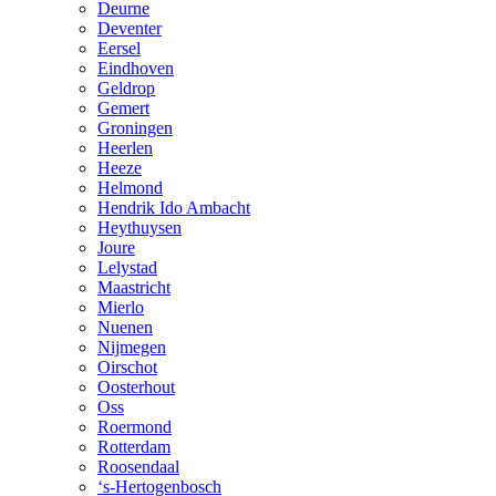
Deurne
Deventer
Eersel
Eindhoven
Geldrop
Gemert
Groningen
Heerlen
Heeze
Helmond
Hendrik Ido Ambacht
Heythuysen
Joure
Lelystad
Maastricht
Mierlo
Nuenen
Nijmegen
Oirschot
Oosterhout
Oss
Roermond
Rotterdam
Roosendaal
‘s-Hertogenbosch