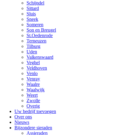
Schijndel
Sittard
Sluis
Sneek
Someren
Son en Breugel
St.Oedenrode
Terneuzen
Tilburg
Uden
Valkenswaard
Veghel
Veldhoven
Venlo
Venray
Waalre
Waalwijk
Weert
Zwolle
Overig
Uw bedrijf toevoegen
Over ons
Nieuws
Bijzondere sieraden
Assieraden