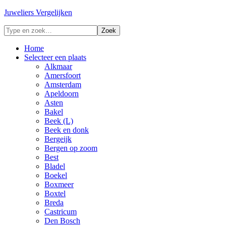
Juweliers Vergelijken
Home
Selecteer een plaats
Alkmaar
Amersfoort
Amsterdam
Apeldoorn
Asten
Bakel
Beek (L)
Beek en donk
Bergeijk
Bergen op zoom
Best
Bladel
Boekel
Boxmeer
Boxtel
Breda
Castricum
Den Bosch