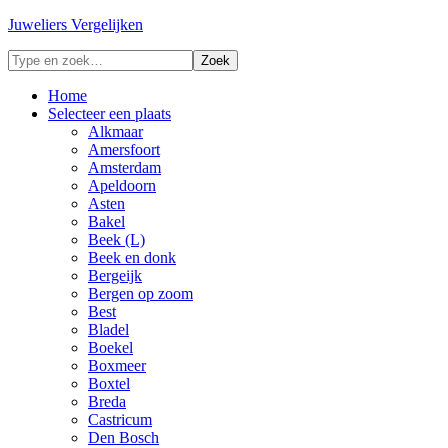
Juweliers Vergelijken
Home
Selecteer een plaats
Alkmaar
Amersfoort
Amsterdam
Apeldoorn
Asten
Bakel
Beek (L)
Beek en donk
Bergeijk
Bergen op zoom
Best
Bladel
Boekel
Boxmeer
Boxtel
Breda
Castricum
Den Bosch