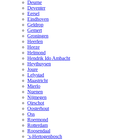
Deurne
Deventer
Eersel
Eindhoven
Geldrop
Gemert
Groningen
Heerlen
Heeze
Helmond
Hendrik Ido Ambacht
Heythuysen
Joure
Lelystad
Maastricht
Mierlo
Nuenen
Nijmegen
Oirschot
Oosterhout
Oss
Roermond
Rotterdam
Roosendaal
‘s-Hertogenbosch