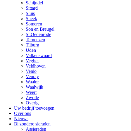
Schijndel
Sittard
Sluis
Sneek
Someren
Son en Breugel
St.Oedenrode
Terneuzen
Tilburg
Uden
Valkenswaard
Veghel
Veldhoven
Venlo
Venray
Waalre
Waalwijk
Weert
Zwolle
Overig
Uw bedrijf toevoegen
Over ons
Nieuws
Bijzondere sieraden
Assieraden