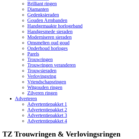
Brilliant ringen
Diamanten
Gedenksieraden
Gouden Armbanden
Handgemaakte horlogeband
Handgesmede sieraden
Moderniseren sieraden
Omsmelten oud goud
Onderhoud horloges
Parels
Trouwringen
Trouwringen veranderen
Trouwsieraden
Verlovingsring
Vriendschapsringen
Witgouden ringen
Zilveren ringen
Adverteren
Advertentiepakket 1
Advertentiepakket 2
Advertentiepakket 3
Advertentiepakket 4
TZ Trouwringen & Verlovingsringen