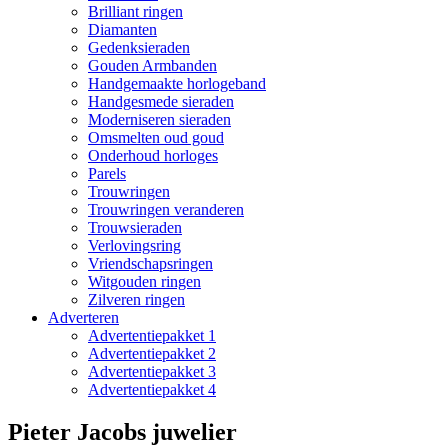
Brilliant ringen
Diamanten
Gedenksieraden
Gouden Armbanden
Handgemaakte horlogeband
Handgesmede sieraden
Moderniseren sieraden
Omsmelten oud goud
Onderhoud horloges
Parels
Trouwringen
Trouwringen veranderen
Trouwsieraden
Verlovingsring
Vriendschapsringen
Witgouden ringen
Zilveren ringen
Adverteren
Advertentiepakket 1
Advertentiepakket 2
Advertentiepakket 3
Advertentiepakket 4
Pieter Jacobs juwelier