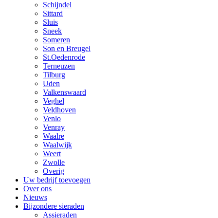
Schijndel
Sittard
Sluis
Sneek
Someren
Son en Breugel
St.Oedenrode
Terneuzen
Tilburg
Uden
Valkenswaard
Veghel
Veldhoven
Venlo
Venray
Waalre
Waalwijk
Weert
Zwolle
Overig
Uw bedrijf toevoegen
Over ons
Nieuws
Bijzondere sieraden
Assieraden