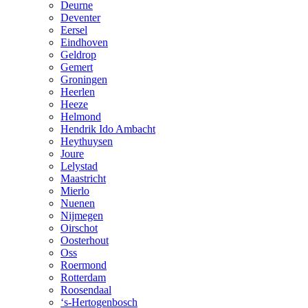
Deurne
Deventer
Eersel
Eindhoven
Geldrop
Gemert
Groningen
Heerlen
Heeze
Helmond
Hendrik Ido Ambacht
Heythuysen
Joure
Lelystad
Maastricht
Mierlo
Nuenen
Nijmegen
Oirschot
Oosterhout
Oss
Roermond
Rotterdam
Roosendaal
‘s-Hertogenbosch