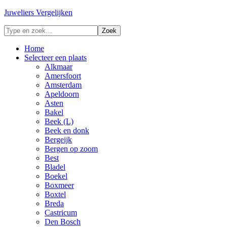
Juweliers Vergelijken
Home
Selecteer een plaats
Alkmaar
Amersfoort
Amsterdam
Apeldoorn
Asten
Bakel
Beek (L)
Beek en donk
Bergeijk
Bergen op zoom
Best
Bladel
Boekel
Boxmeer
Boxtel
Breda
Castricum
Den Bosch