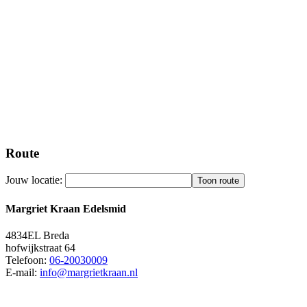
Route
Jouw locatie:
Margriet Kraan Edelsmid
4834EL
Breda
hofwijkstraat 64
Telefoon:
06-20030009
E-mail:
info@margrietkraan.nl