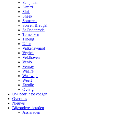
Schijndel
Sittard
Sluis
Sneek
Someren
Son en Breugel
St.Oedenrode
Terneuzen
Tilburg
Uden
Valkenswaard
Veghel
Veldhoven
Venlo
Venray
Waalre
Waalwijk
Weert
Zwolle
Overig
Uw bedrijf toevoegen
Over ons
Nieuws
Bijzondere sieraden
Assieraden