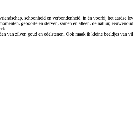
 vriendschap, schoonheid en verbondenheid, in én voorbij het aardse le
eine momenten, geboorte en sterven, samen en alleen, de natuur, eeuwen
erk.
en van zilver, goud en edelstenen. Ook maak ik kleine beeldjes van vilt