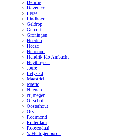
Deurne
Deventer
Eersel
Eindhoven
Geldrop
Gemert
Groningen
Heerlen
Heeze
Helmond
Hendrik Ido Ambacht
Heythuysen
Joure
Lelystad
Maastricht
Mierlo
Nuenen
Nijmegen
Oirschot
Oosterhout
Oss
Roermond
Rotterdam
Roosendaal
‘s-Hertogenbosch