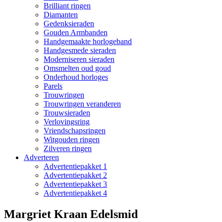
Brilliant ringen
Diamanten
Gedenksieraden
Gouden Armbanden
Handgemaakte horlogeband
Handgesmede sieraden
Moderniseren sieraden
Omsmelten oud goud
Onderhoud horloges
Parels
Trouwringen
Trouwringen veranderen
Trouwsieraden
Verlovingsring
Vriendschapsringen
Witgouden ringen
Zilveren ringen
Adverteren
Advertentiepakket 1
Advertentiepakket 2
Advertentiepakket 3
Advertentiepakket 4
Margriet Kraan Edelsmid