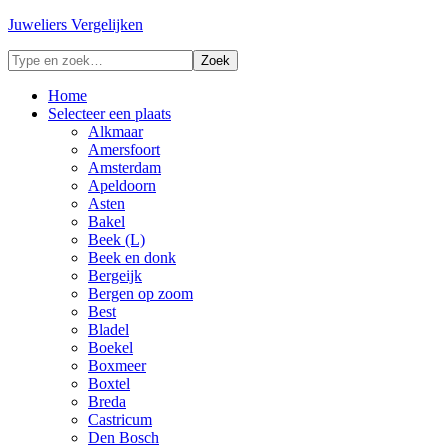
Juweliers Vergelijken
Home
Selecteer een plaats
Alkmaar
Amersfoort
Amsterdam
Apeldoorn
Asten
Bakel
Beek (L)
Beek en donk
Bergeijk
Bergen op zoom
Best
Bladel
Boekel
Boxmeer
Boxtel
Breda
Castricum
Den Bosch