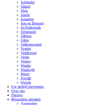
Schijndel
Sittard
Sluis
Sneek
Someren
Son en Breugel
St.Oedenrode
Terneuzen
Tilburg
Uden
Valkenswaard
Veghel
Veldhoven
Venlo
Venray
Waalre
Waalwijk
Weert
Zwolle
Overig
Uw bedrijf toevoegen
Over ons
Nieuws
Bijzondere sieraden
Assieraden