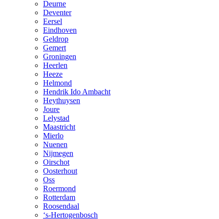
Deurne
Deventer
Eersel
Eindhoven
Geldrop
Gemert
Groningen
Heerlen
Heeze
Helmond
Hendrik Ido Ambacht
Heythuysen
Joure
Lelystad
Maastricht
Mierlo
Nuenen
Nijmegen
Oirschot
Oosterhout
Oss
Roermond
Rotterdam
Roosendaal
‘s-Hertogenbosch