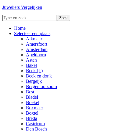
Juweliers Vergelijken
Home
Selecteer een plaats
Alkmaar
Amersfoort
Amsterdam
Apeldoorn
Asten
Bakel
Beek (L)
Beek en donk
Bergeijk
Bergen op zoom
Best
Bladel
Boekel
Boxmeer
Boxtel
Breda
Castricum
Den Bosch