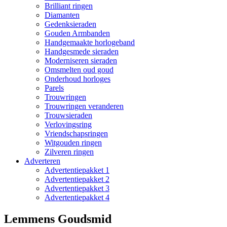
Brilliant ringen
Diamanten
Gedenksieraden
Gouden Armbanden
Handgemaakte horlogeband
Handgesmede sieraden
Moderniseren sieraden
Omsmelten oud goud
Onderhoud horloges
Parels
Trouwringen
Trouwringen veranderen
Trouwsieraden
Verlovingsring
Vriendschapsringen
Witgouden ringen
Zilveren ringen
Adverteren
Advertentiepakket 1
Advertentiepakket 2
Advertentiepakket 3
Advertentiepakket 4
Lemmens Goudsmid