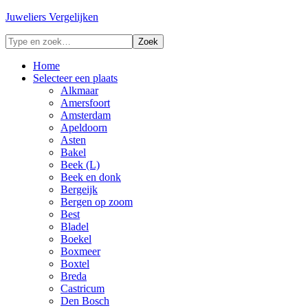
Juweliers Vergelijken
Home
Selecteer een plaats
Alkmaar
Amersfoort
Amsterdam
Apeldoorn
Asten
Bakel
Beek (L)
Beek en donk
Bergeijk
Bergen op zoom
Best
Bladel
Boekel
Boxmeer
Boxtel
Breda
Castricum
Den Bosch