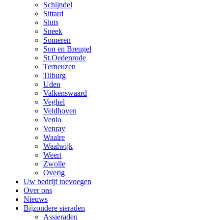
Schijndel
Sittard
Sluis
Sneek
Someren
Son en Breugel
St.Oedenrode
Terneuzen
Tilburg
Uden
Valkenswaard
Veghel
Veldhoven
Venlo
Venray
Waalre
Waalwijk
Weert
Zwolle
Overig
Uw bedrijf toevoegen
Over ons
Nieuws
Bijzondere sieraden
Assieraden