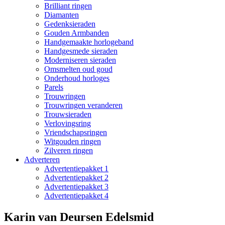
Brilliant ringen
Diamanten
Gedenksieraden
Gouden Armbanden
Handgemaakte horlogeband
Handgesmede sieraden
Moderniseren sieraden
Omsmelten oud goud
Onderhoud horloges
Parels
Trouwringen
Trouwringen veranderen
Trouwsieraden
Verlovingsring
Vriendschapsringen
Witgouden ringen
Zilveren ringen
Adverteren
Advertentiepakket 1
Advertentiepakket 2
Advertentiepakket 3
Advertentiepakket 4
Karin van Deursen Edelsmid