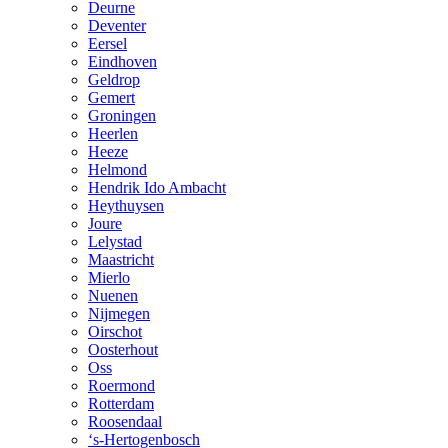
Deurne
Deventer
Eersel
Eindhoven
Geldrop
Gemert
Groningen
Heerlen
Heeze
Helmond
Hendrik Ido Ambacht
Heythuysen
Joure
Lelystad
Maastricht
Mierlo
Nuenen
Nijmegen
Oirschot
Oosterhout
Oss
Roermond
Rotterdam
Roosendaal
‘s-Hertogenbosch