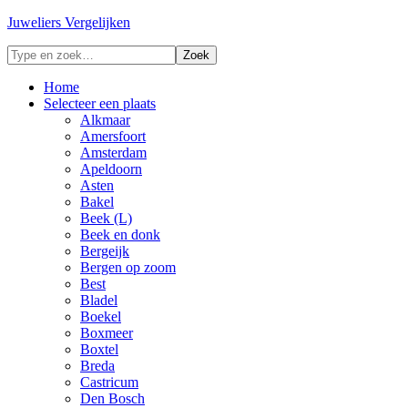
Juweliers Vergelijken
Home
Selecteer een plaats
Alkmaar
Amersfoort
Amsterdam
Apeldoorn
Asten
Bakel
Beek (L)
Beek en donk
Bergeijk
Bergen op zoom
Best
Bladel
Boekel
Boxmeer
Boxtel
Breda
Castricum
Den Bosch