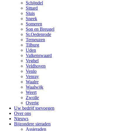
Schijndel
Sittard
Sluis
Sneek
Someren
Son en Breugel
St.Oedenrode
Terneuzen
Tilburg
Uden
Valkenswaard
Veghel
Veldhoven
Venlo
Venray
Waalre
Waalwijk
Weert
Zwolle
Overig
Uw bedrijf toevoegen
Over ons
Nieuws
Bijzondere sieraden
Assieraden