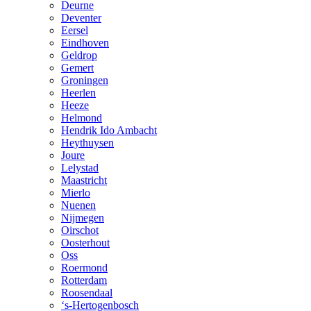
Deurne
Deventer
Eersel
Eindhoven
Geldrop
Gemert
Groningen
Heerlen
Heeze
Helmond
Hendrik Ido Ambacht
Heythuysen
Joure
Lelystad
Maastricht
Mierlo
Nuenen
Nijmegen
Oirschot
Oosterhout
Oss
Roermond
Rotterdam
Roosendaal
‘s-Hertogenbosch