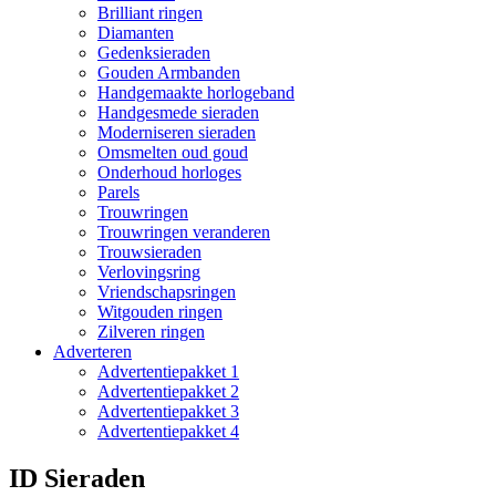
Brilliant ringen
Diamanten
Gedenksieraden
Gouden Armbanden
Handgemaakte horlogeband
Handgesmede sieraden
Moderniseren sieraden
Omsmelten oud goud
Onderhoud horloges
Parels
Trouwringen
Trouwringen veranderen
Trouwsieraden
Verlovingsring
Vriendschapsringen
Witgouden ringen
Zilveren ringen
Adverteren
Advertentiepakket 1
Advertentiepakket 2
Advertentiepakket 3
Advertentiepakket 4
ID Sieraden