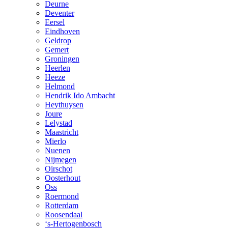
Deurne
Deventer
Eersel
Eindhoven
Geldrop
Gemert
Groningen
Heerlen
Heeze
Helmond
Hendrik Ido Ambacht
Heythuysen
Joure
Lelystad
Maastricht
Mierlo
Nuenen
Nijmegen
Oirschot
Oosterhout
Oss
Roermond
Rotterdam
Roosendaal
‘s-Hertogenbosch