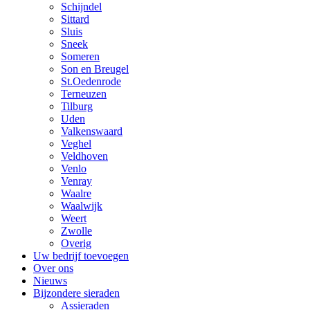
Schijndel
Sittard
Sluis
Sneek
Someren
Son en Breugel
St.Oedenrode
Terneuzen
Tilburg
Uden
Valkenswaard
Veghel
Veldhoven
Venlo
Venray
Waalre
Waalwijk
Weert
Zwolle
Overig
Uw bedrijf toevoegen
Over ons
Nieuws
Bijzondere sieraden
Assieraden