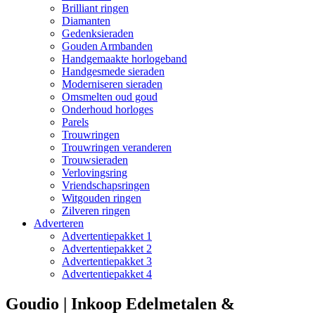
Brilliant ringen
Diamanten
Gedenksieraden
Gouden Armbanden
Handgemaakte horlogeband
Handgesmede sieraden
Moderniseren sieraden
Omsmelten oud goud
Onderhoud horloges
Parels
Trouwringen
Trouwringen veranderen
Trouwsieraden
Verlovingsring
Vriendschapsringen
Witgouden ringen
Zilveren ringen
Adverteren
Advertentiepakket 1
Advertentiepakket 2
Advertentiepakket 3
Advertentiepakket 4
Goudio | Inkoop Edelmetalen &