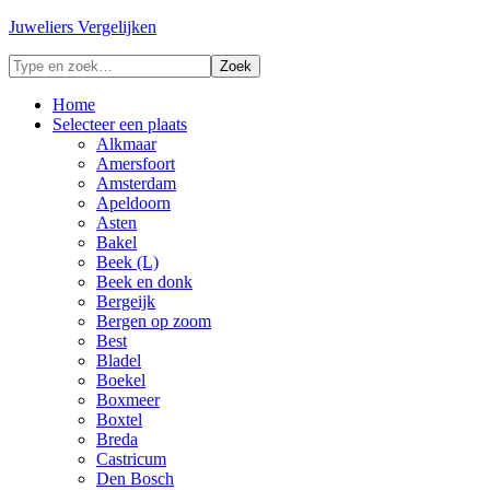
Juweliers Vergelijken
Home
Selecteer een plaats
Alkmaar
Amersfoort
Amsterdam
Apeldoorn
Asten
Bakel
Beek (L)
Beek en donk
Bergeijk
Bergen op zoom
Best
Bladel
Boekel
Boxmeer
Boxtel
Breda
Castricum
Den Bosch