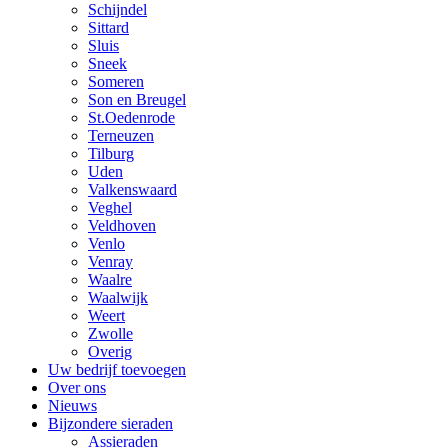
Schijndel
Sittard
Sluis
Sneek
Someren
Son en Breugel
St.Oedenrode
Terneuzen
Tilburg
Uden
Valkenswaard
Veghel
Veldhoven
Venlo
Venray
Waalre
Waalwijk
Weert
Zwolle
Overig
Uw bedrijf toevoegen
Over ons
Nieuws
Bijzondere sieraden
Assieraden