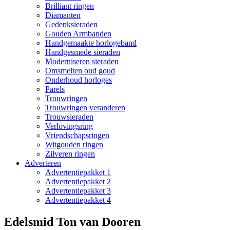
Brilliant ringen
Diamanten
Gedenksieraden
Gouden Armbanden
Handgemaakte horlogeband
Handgesmede sieraden
Moderniseren sieraden
Omsmelten oud goud
Onderhoud horloges
Parels
Trouwringen
Trouwringen veranderen
Trouwsieraden
Verlovingsring
Vriendschapsringen
Witgouden ringen
Zilveren ringen
Adverteren
Advertentiepakket 1
Advertentiepakket 2
Advertentiepakket 3
Advertentiepakket 4
Edelsmid Ton van Dooren