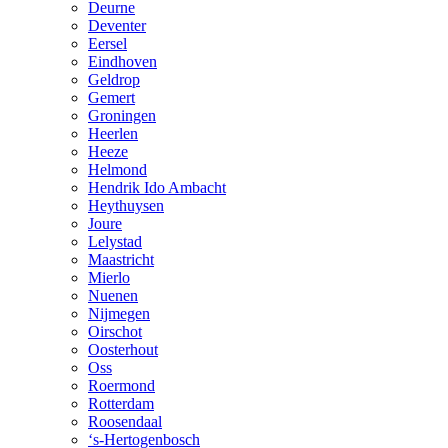
Deurne
Deventer
Eersel
Eindhoven
Geldrop
Gemert
Groningen
Heerlen
Heeze
Helmond
Hendrik Ido Ambacht
Heythuysen
Joure
Lelystad
Maastricht
Mierlo
Nuenen
Nijmegen
Oirschot
Oosterhout
Oss
Roermond
Rotterdam
Roosendaal
‘s-Hertogenbosch