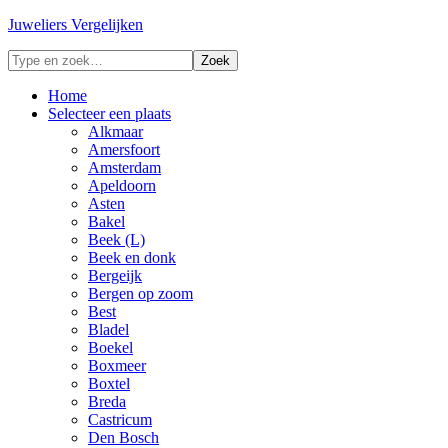
Juweliers Vergelijken
Home
Selecteer een plaats
Alkmaar
Amersfoort
Amsterdam
Apeldoorn
Asten
Bakel
Beek (L)
Beek en donk
Bergeijk
Bergen op zoom
Best
Bladel
Boekel
Boxmeer
Boxtel
Breda
Castricum
Den Bosch