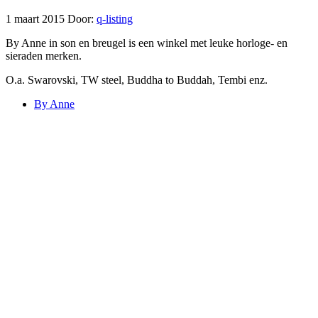
1 maart 2015
Door:
q-listing
By Anne in son en breugel is een winkel met leuke horloge- en
sieraden merken.
O.a. Swarovski, TW steel, Buddha to Buddah, Tembi enz.
By Anne