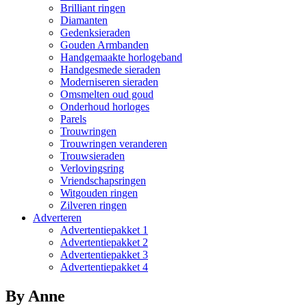
Brilliant ringen
Diamanten
Gedenksieraden
Gouden Armbanden
Handgemaakte horlogeband
Handgesmede sieraden
Moderniseren sieraden
Omsmelten oud goud
Onderhoud horloges
Parels
Trouwringen
Trouwringen veranderen
Trouwsieraden
Verlovingsring
Vriendschapsringen
Witgouden ringen
Zilveren ringen
Adverteren
Advertentiepakket 1
Advertentiepakket 2
Advertentiepakket 3
Advertentiepakket 4
By Anne