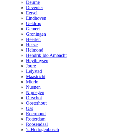
Deurne
Deventer
Eersel
Eindhoven
Geldrop
Gemert
Groningen
Heerlen
Heeze
Helmond
Hendrik Ido Ambacht
Heythuysen
Joure
Lelystad
Maastricht
Mierlo
Nuenen
Nijmegen
Oirschot
Oosterhout
Oss
Roermond
Rotterdam
Roosendaal
‘s-Hertogenbosch