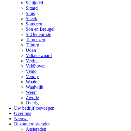
Schijndel
Sittard
Sluis
Sneek
Someren
Son en Breugel
St.Oedenrode
Terneuzen
Tilburg
Uden
Valkenswaard
Veghel
Veldhoven
Venlo
Venray
Waalre
Waalwijk
Weert
Zwolle
Overig
Uw bedrijf toevoegen
Over ons
Nieuws
Bijzondere sieraden
Assieraden