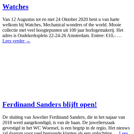
Watches
Van 12 Augustus tot en met 24 Oktober 2020 bent u van harte
welkom bij Watches, Mechanical wonders of the world. Mooie
collectie met veel hoogtepunten uit 100 jaar horlogemakerij. Het
adres is Oudekerksplein 22-24-26 Amsterdam. Entree: €10,- …
Lees verder →
Ferdinand Sanders blijft open!
De sluiting van Juwelier Ferdinand Sanders, die in het najaar van
2018 werd aangekondigd, is van de baan. De juwelierszaak
gevestigd in het WC Woensel, is een begrip in de regio. Het nieuws
zal daarom voor veel bestaande klanten als een opluchting …
Lees