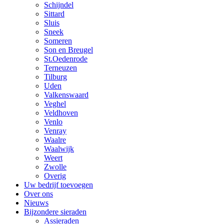
Schijndel
Sittard
Sluis
Sneek
Someren
Son en Breugel
St.Oedenrode
Terneuzen
Tilburg
Uden
Valkenswaard
Veghel
Veldhoven
Venlo
Venray
Waalre
Waalwijk
Weert
Zwolle
Overig
Uw bedrijf toevoegen
Over ons
Nieuws
Bijzondere sieraden
Assieraden