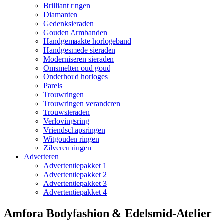
Brilliant ringen
Diamanten
Gedenksieraden
Gouden Armbanden
Handgemaakte horlogeband
Handgesmede sieraden
Moderniseren sieraden
Omsmelten oud goud
Onderhoud horloges
Parels
Trouwringen
Trouwringen veranderen
Trouwsieraden
Verlovingsring
Vriendschapsringen
Witgouden ringen
Zilveren ringen
Adverteren
Advertentiepakket 1
Advertentiepakket 2
Advertentiepakket 3
Advertentiepakket 4
Amfora Bodyfashion & Edelsmid-Atelier