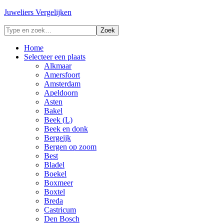
Juweliers Vergelijken
Home
Selecteer een plaats
Alkmaar
Amersfoort
Amsterdam
Apeldoorn
Asten
Bakel
Beek (L)
Beek en donk
Bergeijk
Bergen op zoom
Best
Bladel
Boekel
Boxmeer
Boxtel
Breda
Castricum
Den Bosch