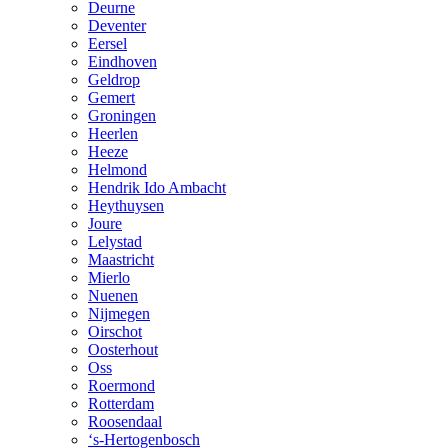
Deurne
Deventer
Eersel
Eindhoven
Geldrop
Gemert
Groningen
Heerlen
Heeze
Helmond
Hendrik Ido Ambacht
Heythuysen
Joure
Lelystad
Maastricht
Mierlo
Nuenen
Nijmegen
Oirschot
Oosterhout
Oss
Roermond
Rotterdam
Roosendaal
‘s-Hertogenbosch