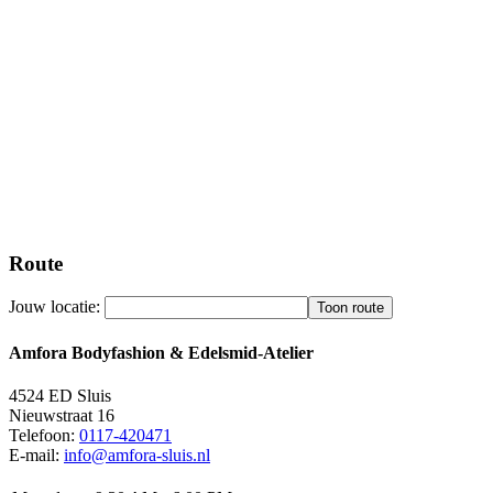
Route
Jouw locatie:
Amfora Bodyfashion & Edelsmid-Atelier
4524 ED
Sluis
Nieuwstraat 16
Telefoon:
0117-420471
E-mail:
info@amfora-sluis.nl