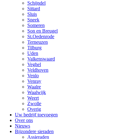
Schijndel
Sittard
Sluis
Sneek
Someren
Son en Breugel
St.Oedenrode
Terneuzen
Tilburg
Uden
Valkenswaard
Veghel
Veldhoven
Venlo
Venray
Waalre
Waalwijk
Weert
Zwolle
Overig
Uw bedrijf toevoegen
Over ons
Nieuws
Bijzondere sieraden
Assieraden