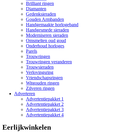
Brilliant ringen
Diamanten
Gedenksieraden
Gouden Armbanden
Handgemaakte horlogeband
Handgesmede sieraden
Moderniseren sieraden
Omsmelten oud goud
Onderhoud horloges
Parels
Trouwringen
Trouwringen veranderen
Trouwsieraden
Verlovingsring
Vriendschapsringen
Witgouden ringen
Zilveren ringen
Adverteren
Advertentiepakket 1
Advertentiepakket 2
Advertentiepakket 3
Advertentiepakket 4
Eerlijkwinkelen