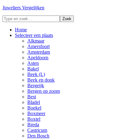
Juweliers Vergelijken
Home
Selecteer een plaats
Alkmaar
Amersfoort
Amsterdam
Apeldoorn
Asten
Bakel
Beek (L)
Beek en donk
Bergeijk
Bergen op zoom
Best
Bladel
Boekel
Boxmeer
Boxtel
Breda
Castricum
Den Bosch