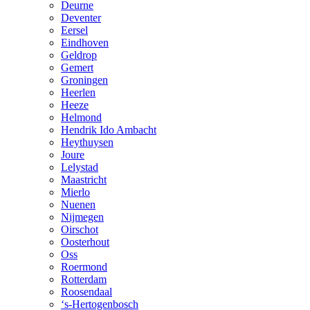
Deurne
Deventer
Eersel
Eindhoven
Geldrop
Gemert
Groningen
Heerlen
Heeze
Helmond
Hendrik Ido Ambacht
Heythuysen
Joure
Lelystad
Maastricht
Mierlo
Nuenen
Nijmegen
Oirschot
Oosterhout
Oss
Roermond
Rotterdam
Roosendaal
‘s-Hertogenbosch