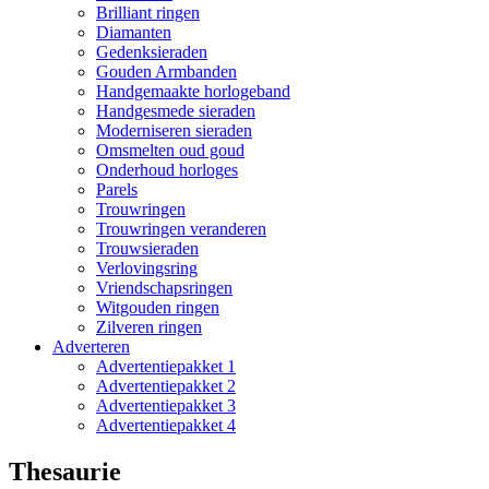
Brilliant ringen
Diamanten
Gedenksieraden
Gouden Armbanden
Handgemaakte horlogeband
Handgesmede sieraden
Moderniseren sieraden
Omsmelten oud goud
Onderhoud horloges
Parels
Trouwringen
Trouwringen veranderen
Trouwsieraden
Verlovingsring
Vriendschapsringen
Witgouden ringen
Zilveren ringen
Adverteren
Advertentiepakket 1
Advertentiepakket 2
Advertentiepakket 3
Advertentiepakket 4
Thesaurie