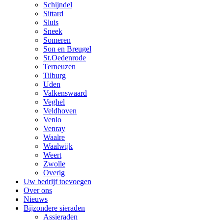
Schijndel
Sittard
Sluis
Sneek
Someren
Son en Breugel
St.Oedenrode
Terneuzen
Tilburg
Uden
Valkenswaard
Veghel
Veldhoven
Venlo
Venray
Waalre
Waalwijk
Weert
Zwolle
Overig
Uw bedrijf toevoegen
Over ons
Nieuws
Bijzondere sieraden
Assieraden