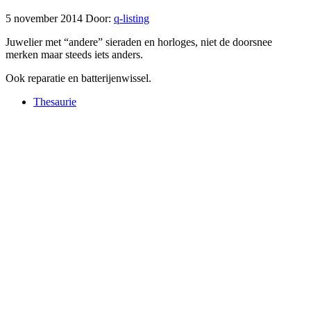
5 november 2014
Door:
q-listing
Juwelier met “andere” sieraden en horloges, niet de doorsnee
merken maar steeds iets anders.
Ook reparatie en batterijenwissel.
Thesaurie