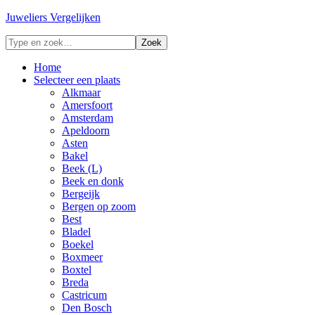
Juweliers Vergelijken
Home
Selecteer een plaats
Alkmaar
Amersfoort
Amsterdam
Apeldoorn
Asten
Bakel
Beek (L)
Beek en donk
Bergeijk
Bergen op zoom
Best
Bladel
Boekel
Boxmeer
Boxtel
Breda
Castricum
Den Bosch