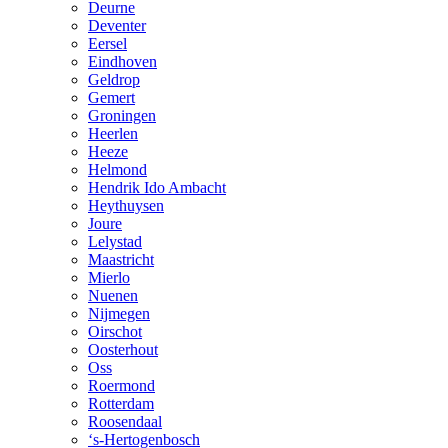
Deurne
Deventer
Eersel
Eindhoven
Geldrop
Gemert
Groningen
Heerlen
Heeze
Helmond
Hendrik Ido Ambacht
Heythuysen
Joure
Lelystad
Maastricht
Mierlo
Nuenen
Nijmegen
Oirschot
Oosterhout
Oss
Roermond
Rotterdam
Roosendaal
‘s-Hertogenbosch