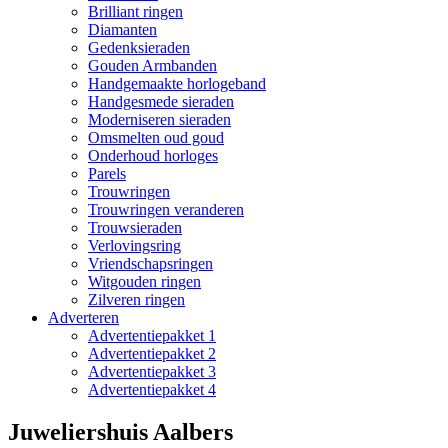
Brilliant ringen
Diamanten
Gedenksieraden
Gouden Armbanden
Handgemaakte horlogeband
Handgesmede sieraden
Moderniseren sieraden
Omsmelten oud goud
Onderhoud horloges
Parels
Trouwringen
Trouwringen veranderen
Trouwsieraden
Verlovingsring
Vriendschapsringen
Witgouden ringen
Zilveren ringen
Adverteren
Advertentiepakket 1
Advertentiepakket 2
Advertentiepakket 3
Advertentiepakket 4
Juweliershuis Aalbers