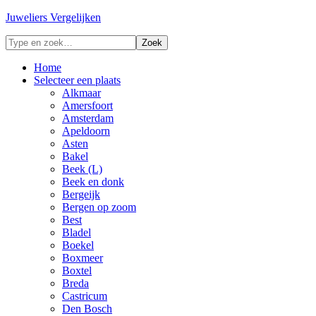
Juweliers Vergelijken
Home
Selecteer een plaats
Alkmaar
Amersfoort
Amsterdam
Apeldoorn
Asten
Bakel
Beek (L)
Beek en donk
Bergeijk
Bergen op zoom
Best
Bladel
Boekel
Boxmeer
Boxtel
Breda
Castricum
Den Bosch