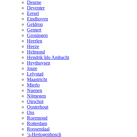
Deurne
Deventer
Eersel
Eindhoven
Geldrop
Gemert
Groningen
Heerlen
Heeze
Helmond
Hendrik Ido Ambacht
Heythuysen
Joure
Lelystad
Maastricht
Mierlo
Nuenen
Nijmegen
Oirschot
Oosterhout
Oss
Roermond
Rotterdam
Roosendaal
‘s-Hertogenbosch