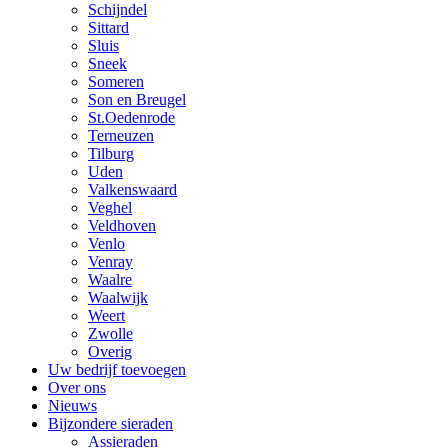
Schijndel
Sittard
Sluis
Sneek
Someren
Son en Breugel
St.Oedenrode
Terneuzen
Tilburg
Uden
Valkenswaard
Veghel
Veldhoven
Venlo
Venray
Waalre
Waalwijk
Weert
Zwolle
Overig
Uw bedrijf toevoegen
Over ons
Nieuws
Bijzondere sieraden
Assieraden