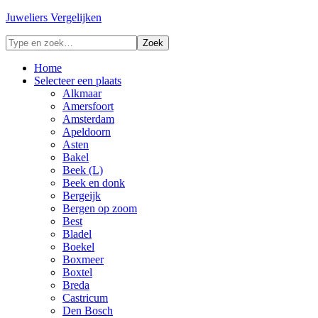
Juweliers Vergelijken
Home
Selecteer een plaats
Alkmaar
Amersfoort
Amsterdam
Apeldoorn
Asten
Bakel
Beek (L)
Beek en donk
Bergeijk
Bergen op zoom
Best
Bladel
Boekel
Boxmeer
Boxtel
Breda
Castricum
Den Bosch