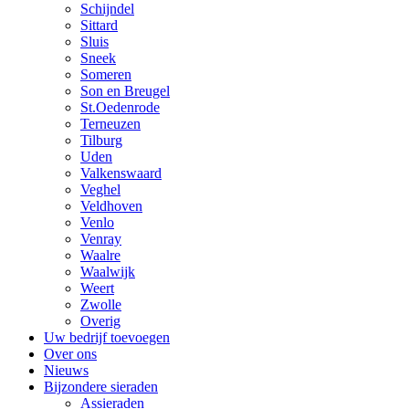
Schijndel
Sittard
Sluis
Sneek
Someren
Son en Breugel
St.Oedenrode
Terneuzen
Tilburg
Uden
Valkenswaard
Veghel
Veldhoven
Venlo
Venray
Waalre
Waalwijk
Weert
Zwolle
Overig
Uw bedrijf toevoegen
Over ons
Nieuws
Bijzondere sieraden
Assieraden