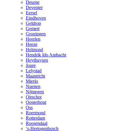
Deurne
Deventer
Eersel
Eindhoven
Geldrop
Gemert
Groningen
Heerlen
Heeze
Helmond
Hendrik Ido Ambacht
Heythuysen
Joure
Lelystad
Maastricht
Mierlo
Nuenen
Nijmegen
Oirschot
Oosterhout
Oss
Roermond
Rotterdam
Roosendaal
‘s-Hertogenbosch