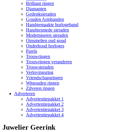
Brilliant ringen
Diamanten
Gedenksieraden
Gouden Armbanden
Handgemaakte horlogeband
Handgesmede sieraden
Moderniseren sieraden
Omsmelten oud goud
Onderhoud horloges
Parels
Trouwringen
Trouwringen veranderen
Trouwsieraden
Verlovingsring
Vriendschapsringen
Witgouden ringen
Zilveren ringen
Adverteren
Advertentiepakket 1
Advertentiepakket 2
Advertentiepakket 3
Advertentiepakket 4
Juwelier Geerink